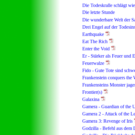
Die Todeskralle schlägt wi
Die letzte Stunde
Die wunderbare Welt der S
Drei Engel auf der Todesin
Earthquake
Eat The Rich
Enter the Void
Er - Stärker als Feuer und 
Feuerwalze
Fido - Gute Tote sind schw
Frankenstein conquers the 
Frankensteins Monster jage
Frontier(s)
Galaxina
Gamera - Guardian of the 
Gamera 2 - Attack of the L
Gamera 3: Revenge of Iris
Godzilla - Befehl aus dem