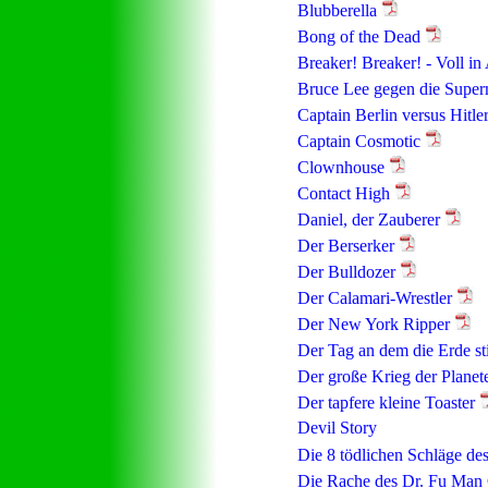
Blubberella
Bong of the Dead
Breaker! Breaker! - Voll in
Bruce Lee gegen die Supe
Captain Berlin versus Hitle
Captain Cosmotic
Clownhouse
Contact High
Daniel, der Zauberer
Der Berserker
Der Bulldozer
Der Calamari-Wrestler
Der New York Ripper
Der Tag an dem die Erde sti
Der große Krieg der Planet
Der tapfere kleine Toaster
Devil Story
Die 8 tödlichen Schläge de
Die Rache des Dr. Fu Man