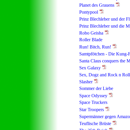
Planet des Grauens
Pontypool
Prinz Blechleber und der F
Prinz Blechleber und die M
Robo Geisha
Roller Blade
Run! Bitch, Run!
Samtpfötchen - Die Kung-
Santa Claus conquers the M
Sex Galaxy
Sex, Dogz and Rock n Roll
Slasher
Sommer der Liebe
Space Odyssey
Space Truckers
Star Troopers
Supermänner gegen Amaz
Teuflische Brüste