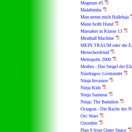
Magnum 45
Malabimba
Man nennt mich Halleluja
Mann beißt Hund
Massaker in Klasse 13
Meatball Machine
MEIN TRAUM oder die Einsa
Menschenfeind
Metropolis 2000
Mothra - Das Siegel der Eli
Náufragos: Gestrandet
Ninja Invasion
Ninja Kids
Ninja Samurai
Ninja: The Battalion
Octagon - Die Rache der N
Orc Wars
Ozombie
Plan 9 from Outer Space