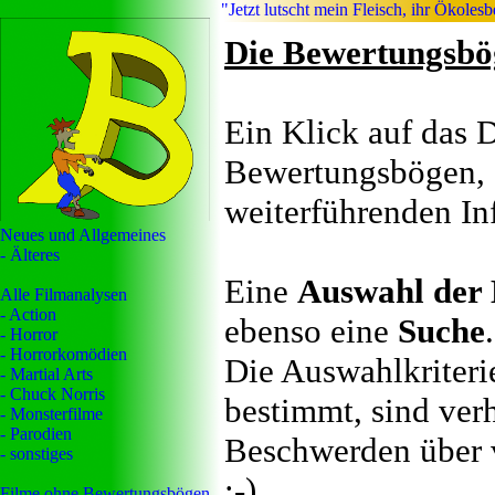
"Jetzt lutscht mein Fleisch, ihr Ökoles
Die Bewertungsbö
Ein Klick auf das 
Bewertungsbögen, d
weiterführenden In
Neues und Allgemeines
- Älteres
Eine
Auswahl der 
Alle Filmanalysen
- Action
ebenso eine
Suche
.
- Horror
- Horrorkomödien
Die Auswahlkriteri
- Martial Arts
- Chuck Norris
bestimmt, sind verh
- Monsterfilme
- Parodien
Beschwerden über 
- sonstiges
;-)
Filme ohne Bewertungsbögen