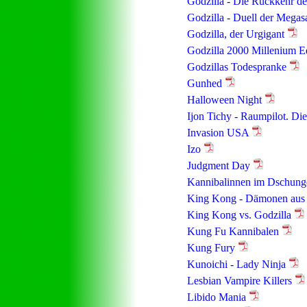
Godzilla - Die Rückkehr d
Godzilla - Duell der Megas
Godzilla, der Urgigant
Godzilla 2000 Millenium E
Godzillas Todespranke
Gunhed
Halloween Night
Ijon Tichy - Raumpilot. Die
Invasion USA
Izo
Judgment Day
Kannibalinnen im Dschunge
King Kong - Dämonen aus 
King Kong vs. Godzilla
Kung Fu Kannibalen
Kung Fury
Kunoichi - Lady Ninja
Lesbian Vampire Killers
Libido Mania