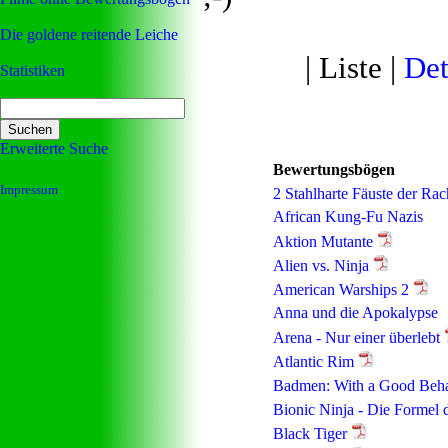
Die goldene reitende Leiche
| Liste |
Det
Statistiken
Erweiterte Suche
Bewertungsbögen
Impressum
2 Stahlharte Fäuste der Ra
African Kung-Fu Nazis
Aktion Mutante
Alien vs. Ninja
American Warships 2
Anna und die Apokalypse
Arena - Nur einer überlebt
Atlantic Rim
Badmen: With a Good Beh
Bionic Ninja - Die Formel 
Black Tiger