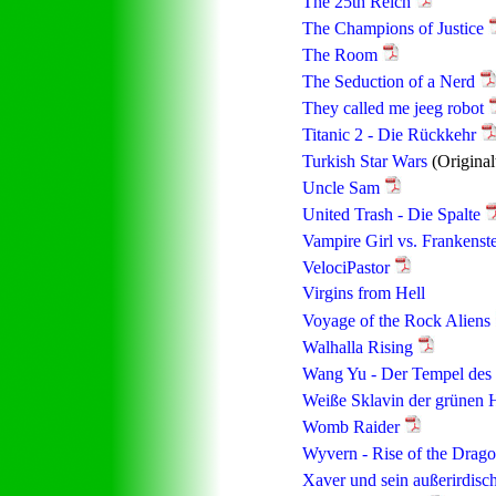
The 25th Reich
The Champions of Justice
The Room
The Seduction of a Nerd
They called me jeeg robot
Titanic 2 - Die Rückkehr
Turkish Star Wars
(Original
Uncle Sam
United Trash - Die Spalte
Vampire Girl vs. Frankenste
VelociPastor
Virgins from Hell
Voyage of the Rock Aliens
Walhalla Rising
Wang Yu - Der Tempel des 
Weiße Sklavin der grünen 
Womb Raider
Wyvern - Rise of the Drag
Xaver und sein außerirdisc