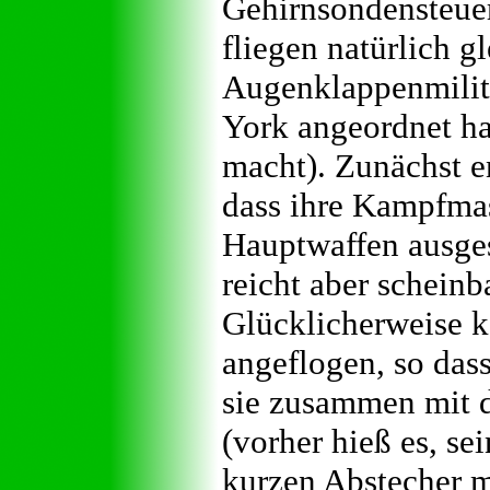
Gehirnsondensteuer
fliegen natürlich gl
Augenklappenmilit
York angeordnet ha
macht). Zunächst e
dass ihre Kampfma
Hauptwaffen ausgest
reicht aber schein
Glücklicherweise 
angeflogen, so das
sie zusammen mit 
(vorher hieß es, sei
kurzen Abstecher mi