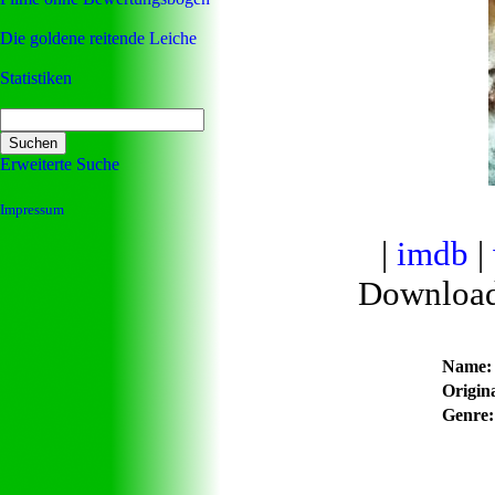
Die goldene reitende Leiche
Statistiken
Erweiterte Suche
Impressum
|
imdb
|
Downloa
Name:
Origina
Genre: