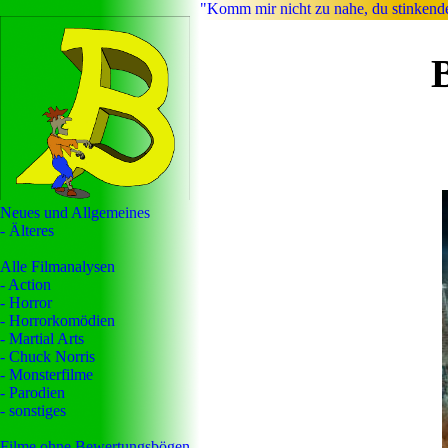
"Komm mir nicht zu nahe, du stinkend
Neues und Allgemeines
- Älteres
Alle Filmanalysen
- Action
- Horror
- Horrorkomödien
- Martial Arts
- Chuck Norris
- Monsterfilme
- Parodien
- sonstiges
Filme ohne Bewertungsbögen