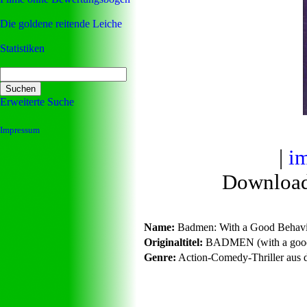
Die goldene reitende Leiche
Statistiken
Erweiterte Suche
Impressum
|
i
Downloa
Name:
Badmen: With a Good Behav
Originaltitel:
BADMEN (with a good
Genre:
Action-Comedy-Thriller aus d