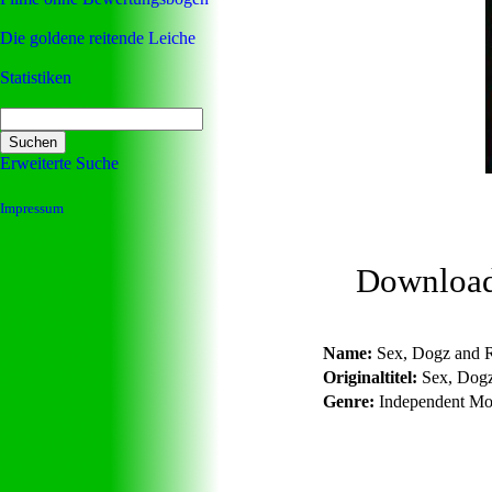
Die goldene reitende Leiche
Statistiken
Erweiterte Suche
Impressum
Downloa
Name:
Sex, Dogz and R
Originaltitel:
Sex, Dogz
Genre:
Independent Mo