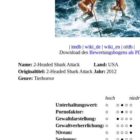
|
imdb
|
wiki_de
|
wiki_en
|
ofdb
|
Download des
Bewertungsbogens als P
Name:
2-Headed Shark Attack
Land:
USA
Originaltitel:
2-Headed Shark Attack
Jahr:
2012
Genre:
Tierhorror
hoch
niedr
Unterhaltungswert:
○
○
●
○
○
Pornofaktor:
○
○
●
○
○
Gewaltdarstellung:
○
●
○
○
○
Gewaltverherrlichung:
○
○
○
○
●
Niveau:
○
○
○
○
●
Sexismus:
○
○
●
○
○