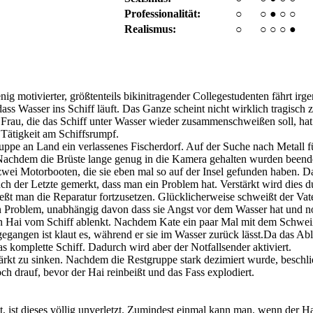
Professionalität:
○
○
●
○
○
Realismus:
○
○
○
○
●
nig motivierter, größtenteils bikinitragender Collegestudenten fährt ir
ss Wasser ins Schiff läuft. Das Ganze scheint nicht wirklich tragisch z
 Frau, die das Schiff unter Wasser wieder zusammenschweißen soll, hat
Tätigkeit am Schiffsrumpf.
pe an Land ein verlassenes Fischerdorf. Auf der Suche nach Metall für d
t. Nachdem die Brüste lange genug in die Kamera gehalten wurden been
wei Motorbooten, die sie eben mal so auf der Insel gefunden haben. Da
auch der Letzte gemerkt, dass man ein Problem hat. Verstärkt wird dies
ließt man die Reparatur fortzusetzen. Glücklicherweise schweißt der Va
n Problem, unabhängig davon dass sie Angst vor dem Wasser hat und noc
n Hai vom Schiff ablenkt. Nachdem Kate ein paar Mal mit dem Schweißg
f gegangen ist klaut es, während er sie im Wasser zurück lässt.Da das A
as komplette Schiff. Dadurch wird aber der Notfallsender aktiviert.
ärkt zu sinken. Nachdem die Restgruppe stark dezimiert wurde, beschli
ch drauf, bevor der Hai reinbeißt und das Fass explodiert.
 ist dieses völlig unverletzt. Zumindest einmal kann man, wenn der Hai