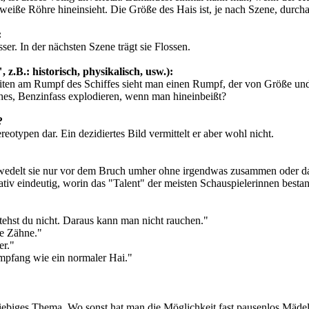
eiße Röhre hineinsieht. Die Größe des Hais ist, je nach Szene, durcha
:
er. In der nächsten Szene trägt sie Flossen.
 z.B.: historisch, physikalisch, usw.):
en am Rumpf des Schiffes sieht man einen Rumpf, der von Größe und T
hes, Benzinfass explodieren, wenn man hineinbeißt?
?
eotypen dar. Ein dezidiertes Bild vermittelt er aber wohl nicht.
wedelt sie nur vor dem Bruch umher ohne irgendwas zusammen oder da
ativ eindeutig, worin das "Talent" der meisten Schauspielerinnen besta
ehst du nicht. Daraus kann man nicht rauchen."
le Zähne."
er."
mpfang wie ein normaler Hai."
giebiges Thema. Wo sonst hat man die Möglichkeit fast pausenlos Mädel