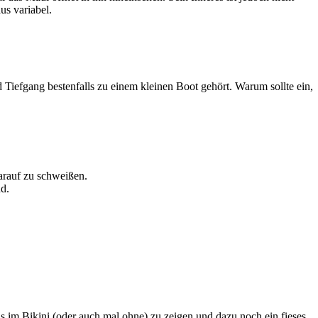
us variabel.
iefgang bestenfalls zu einem kleinen Boot gehört. Warum sollte ein,
rauf zu schweißen.
nd.
s im Bikini (oder auch mal ohne) zu zeigen und dazu noch ein fieses