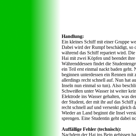
Handlung:
Ein kleines Schiff mit einer Gruppe we
Dabei wird der Rumpf beschädigt, so da
während das Schiff repariert wird. Die
Hai mit zwei Köpfen und beendet ihre 
Währenddessen findet die Studentengrup
ein Teil erst einmal nackt baden geh
beginnen unterdessen ein Rennen mit z
allerdings recht schnell auf. Nun hat 
Inseln nun einmal so tun). Also besch
Schweißen unter Wasser ist weiter kei
Elektrode ins Wasser gehalten, was de
der Student, der mit ihr auf das Schif
recht schnell auf und versenkt gleich d
Wieder an Land beginnt die Insel verst
sprengen. Eine Studentin geht dabei no
Auffällige Fehler (technisch):
Nachdem der Hai ins Bein gebissen hat,