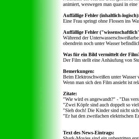
animiert, weswegen man quasi in eine w
Auffällige Fehler (inhaltlich-logisch)
Eine Frau springt ohne Flossen ins Wass
Auffällige Fehler ("wissenschaftlich",
Während der Unterwasserschweißarbeit
obendrein noch unter Wasser befindlic
Was für ein Bild vermittelt der Film
Der Film stellt eine Anhäufung von Ster
Bemerkungen:
Beim Elektroschweißen unter Wasser 
Wenn man sich den Film ansieht ist rel
Zitate:
"Wie wird es angewandt?" - "Das verst
"Zwei Köpfe sind auch doppelt so vie
"Sieh doch! Die Kinder sind nicht sich
"Er hat den zweifachen elektrischen E
Text des News-Eintrags:
Shark-Movies sind ein unbestritten er