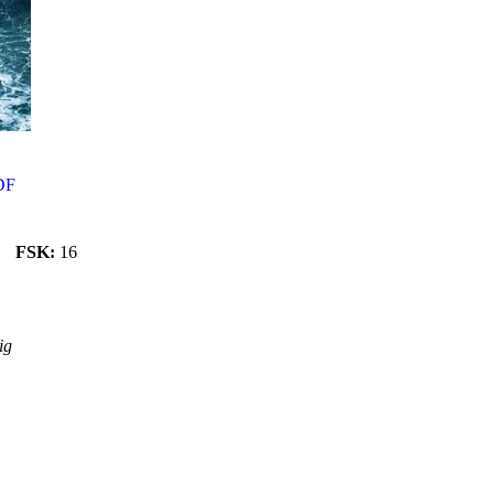
DF
FSK:
16
ig