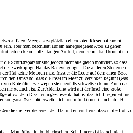
gendwo auf dem Meer, als es plötzlich einen toten Riesenhai rammt.
u sein, aber man beschließt auf ein nahegelegenes Atoll zu gehen,
 dort jedoch keinen allzu langen Auftritt, denn schon bald kommt ein
ie Schiffsreparatur sind jedoch nicht alle gleich motiviert, so dass
det der zweiköpfige Hai das Badevergnügen. Die anderen Studenten
 der Hai keine Motoren mag, frisst er die Leute auf dem einen Boot
 durch den Umstand, dass die Insel im Meer zu versinken beginnt (was
ter von Kate öfter, weswegen sie ebenfalls schweißen kann. Auch das
h nie getaucht ist. Zur Ablenkung wird auf der Insel eine große
erät vor dem Riss herumgeschwenkt hat, ist das Schiff repariert und
blenkungsmanöver mittlerweile nicht mehr funktioniert taucht der Hai
eßen die drei verbliebenen den Hai mit einem Benzinfass in die Luft zu
 das Maul öffnet in ihn hineinsehen. Sein Inneres ist jedoch nicht