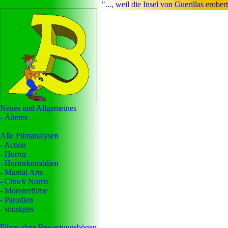
"..., weil die Insel von Guerillas erob
Neues und Allgemeines
- Älteres
Alle Filmanalysen
- Action
- Horror
- Horrorkomödien
- Martial Arts
- Chuck Norris
- Monsterfilme
- Parodien
- sonstiges
Filme ohne Bewertungsbögen