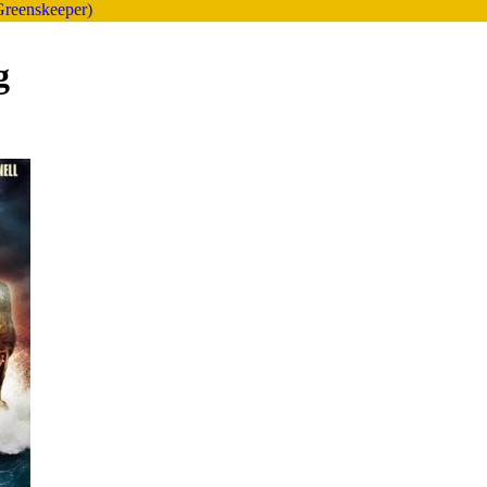
 Greenskeeper)
g