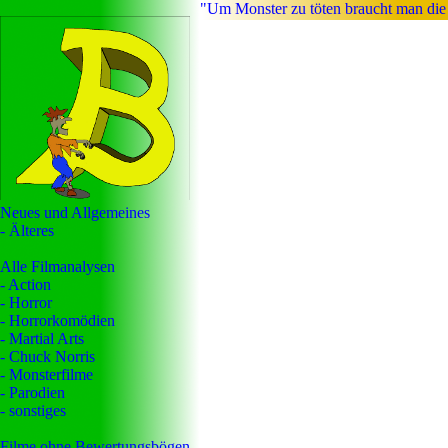
"Um Monster zu töten braucht man die 
Neues und Allgemeines
- Älteres
Alle Filmanalysen
- Action
- Horror
- Horrorkomödien
- Martial Arts
- Chuck Norris
- Monsterfilme
- Parodien
- sonstiges
Filme ohne Bewertungsbögen