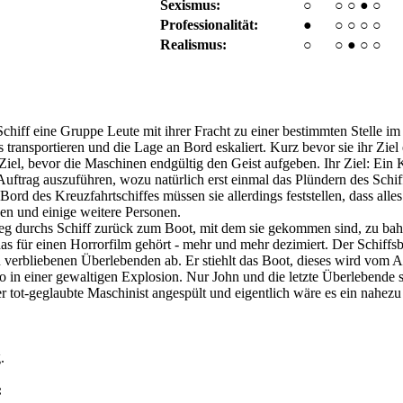
Sexismus:
○
○
○
●
○
Professionalität:
●
○
○
○
○
Realismus:
○
○
●
○
○
chiff eine Gruppe Leute mit ihrer Fracht zu einer bestimmten Stelle i
transportieren und die Lage an Bord eskaliert. Kurz bevor sie ihr Ziel 
Ziel, bevor die Maschinen endgültig den Geist aufgeben. Ihr Ziel: Ein K
uftrag auszuführen, wozu natürlich erst einmal das Plündern des Schif
rd des Kreuzfahrtschiffes müssen sie allerdings feststellen, dass alles
sen und einige weitere Personen.
eg durchs Schiff zurück zum Boot, mit dem sie gekommen sind, zu bah
das für einen Horrorfilm gehört - mehr und mehr dezimiert. Der Schiffsb
en verbliebenen Überlebenden ab. Er stiehlt das Boot, dieses wird vom 
o in einer gewaltigen Explosion. Nur John und die letzte Überlebende s
er tot-geglaubte Maschinist angespült und eigentlich wäre es ein nahe
.
: