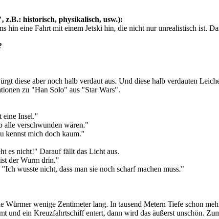
 z.B.: historisch, physikalisch, usw.):
 hin eine Fahrt mit einem Jetski hin, die nicht nur unrealistisch ist. Da
?
ürgt diese aber noch halb verdaut aus. Und diese halb verdauten Leiche
ationen zu "Han Solo" aus "Star Wars".
t eine Insel."
 ob alle verschwunden wären."
 du kennst mich doch kaum."
 es nicht!" Darauf fällt das Licht aus.
ist der Wurm drin."
"Ich wusste nicht, dass man sie noch scharf machen muss."
die Würmer wenige Zentimeter lang. In tausend Metern Tiefe schon meh
 und ein Kreuzfahrtschiff entert, dann wird das äußerst unschön. Zumind