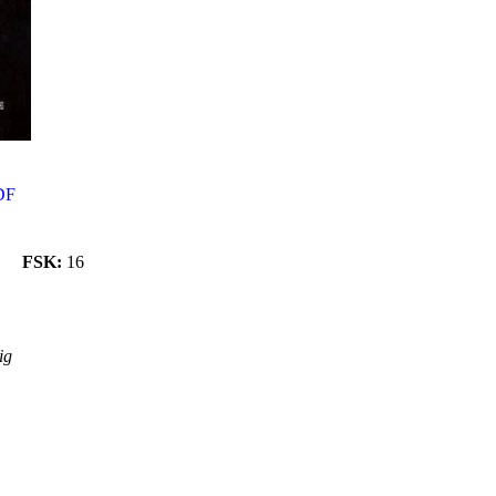
DF
FSK:
16
ig