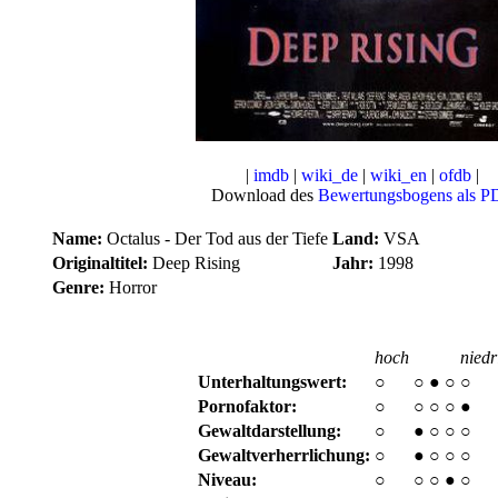
|
imdb
|
wiki_de
|
wiki_en
|
ofdb
|
Download des
Bewertungsbogens als P
Name:
Octalus - Der Tod aus der Tiefe
Land:
VSA
Originaltitel:
Deep Rising
Jahr:
1998
Genre:
Horror
hoch
niedr
Unterhaltungswert:
○
○
●
○
○
Pornofaktor:
○
○
○
○
●
Gewaltdarstellung:
○
●
○
○
○
Gewaltverherrlichung:
○
●
○
○
○
Niveau:
○
○
○
●
○