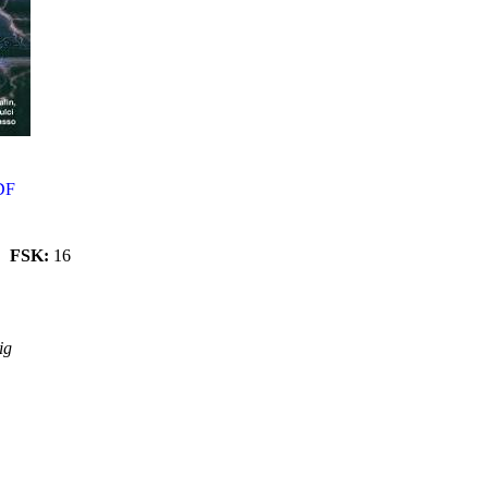
DF
FSK:
16
ig