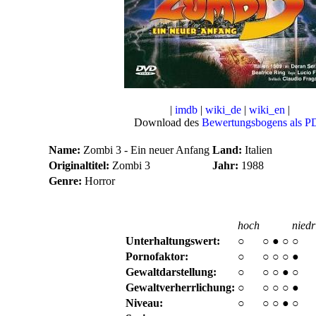
|
imdb
|
wiki_de
|
wiki_en
|
Download des
Bewertungsbogens als P
Name:
Zombi 3 - Ein neuer Anfang
Land:
Italien
Originaltitel:
Zombi 3
Jahr:
1988
Genre:
Horror
hoch
niedr
Unterhaltungswert:
○
○
●
○
○
Pornofaktor:
○
○
○
○
●
Gewaltdarstellung:
○
○
○
●
○
Gewaltverherrlichung:
○
○
○
○
●
Niveau:
○
○
○
●
○