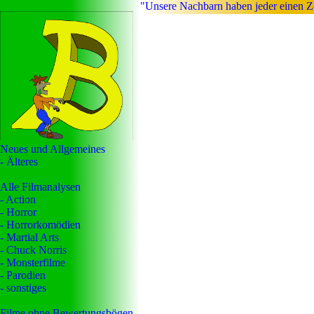
"Unsere Nachbarn haben jeder einen Zom
Neues und Allgemeines
- Älteres
Alle Filmanalysen
- Action
- Horror
- Horrorkomödien
- Martial Arts
- Chuck Norris
- Monsterfilme
- Parodien
- sonstiges
Filme ohne Bewertungsbögen