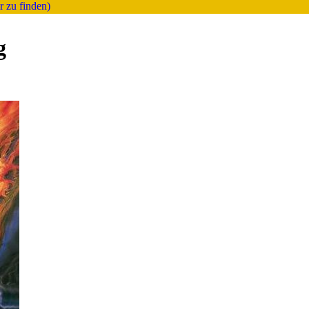
r zu finden)
g