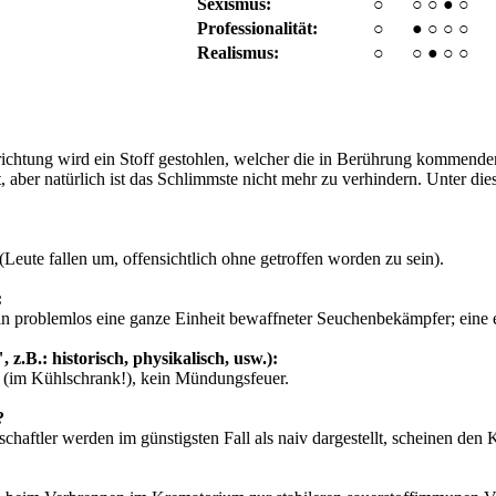
Sexismus:
○
○
○
●
○
Professionalität:
○
●
○
○
○
Realismus:
○
○
●
○
○
richtung wird ein Stoff gestohlen, welcher die in Berührung kommenden
 aber natürlich ist das Schlimmste nicht mehr zu verhindern. Unter die
Leute fallen um, offensichtlich ohne getroffen worden zu sein).
:
 problemlos eine ganze Einheit bewaffneter Seuchenbekämpfer; eine e
 z.B.: historisch, physikalisch, usw.):
 (im Kühlschrank!), kein Mündungsfeuer.
?
schaftler werden im günstigsten Fall als naiv dargestellt, scheinen de