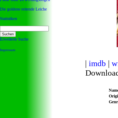
Die goldene reitende Leiche
Statistiken
Erweiterte Suche
Impressum
|
imdb
|
w
Downloa
Nam
Origi
Genr