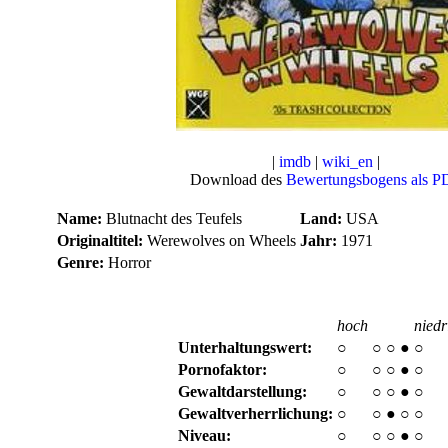
|
imdb
|
wiki_en
|
Download des
Bewertungsbogens als P
Name:
Blutnacht des Teufels
Land:
USA
Originaltitel:
Werewolves on Wheels
Jahr:
1971
Genre:
Horror
hoch
niedr
Unterhaltungswert:
○
○
○
●
○
Pornofaktor:
○
○
○
●
○
Gewaltdarstellung:
○
○
○
●
○
Gewaltverherrlichung:
○
○
●
○
○
Niveau:
○
○
○
●
○