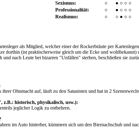
Sexismus:
○
●
○
○
○
Professionalität:
○
●
○
○
○
Realismus:
○
○
●
○
○
tenleger als Mitglied, welcher einer der Rockerbräute per Kartenlegen
er dorthin (ist praktischerweise gleich um die Ecke und wohlbekannt) 
ach und nach Leute bei bizarren "Unfällen" sterben, beschließen sie zur
:
s ihrer Ohnmacht auf, läuft zu den Satanisten und hat in 2 Szenenwechs
 z.B.: historisch, physikalisch, usw.):
nteils jeglicher Logik zu entbehren.
?
ahren im Auto hinterher, kümmern sich um den Biernachschub und nacht