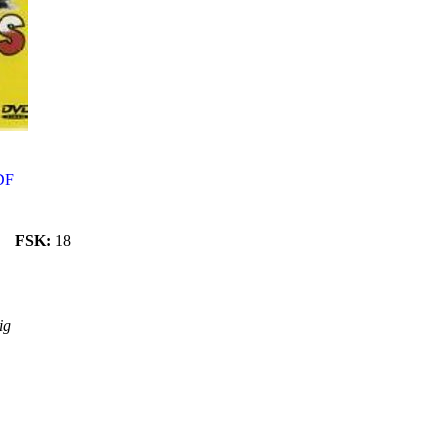
DF
FSK:
18
ig