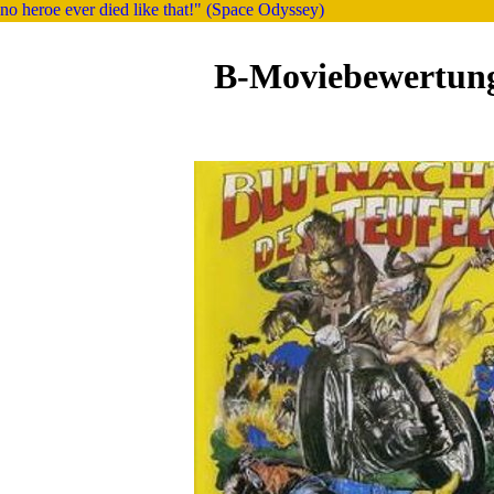
no heroe ever died like that!" (Space Odyssey)
B-Moviebewertun