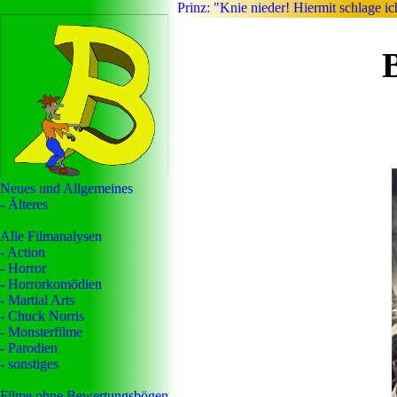
Prinz: "Knie nieder! Hiermit schlage i
Neues und Allgemeines
- Älteres
Alle Filmanalysen
- Action
- Horror
- Horrorkomödien
- Martial Arts
- Chuck Norris
- Monsterfilme
- Parodien
- sonstiges
Filme ohne Bewertungsbögen