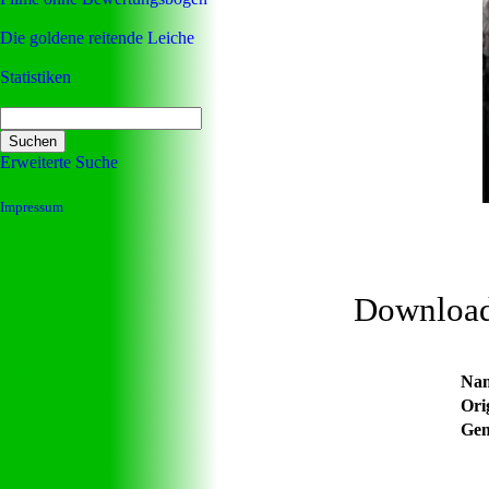
Die goldene reitende Leiche
Statistiken
Erweiterte Suche
Impressum
Downloa
Na
Orig
Gen