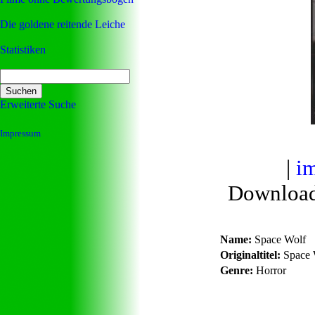
Die goldene reitende Leiche
Statistiken
Erweiterte Suche
Impressum
|
i
Downloa
Name:
Space Wolf
Originaltitel:
Space 
Genre:
Horror