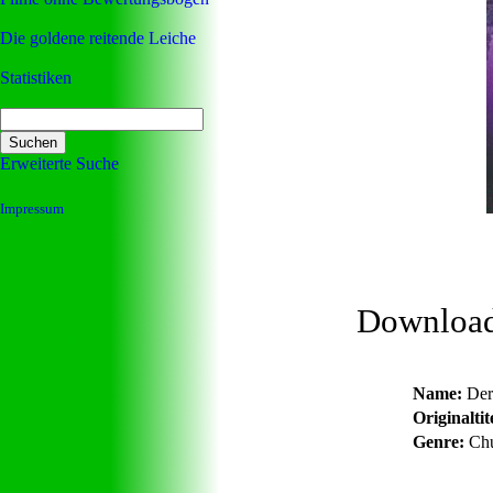
Die goldene reitende Leiche
Statistiken
Erweiterte Suche
Impressum
Downloa
Name:
Der
Originaltit
Genre:
Chu