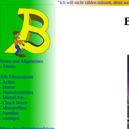
"Ich will nicht zählen müssen, denn we
Neues und Allgemeines
- Älteres
Alle Filmanalysen
- Action
- Horror
- Horrorkomödien
- Martial Arts
- Chuck Norris
- Monsterfilme
- Parodien
- sonstiges
Filme ohne Bewertungsbögen