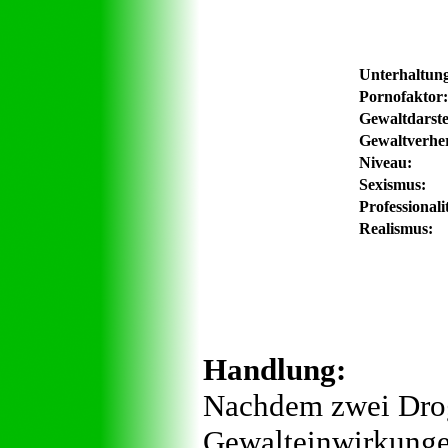
Unterhaltun
Pornofaktor:
Gewaltdarste
Gewaltverher
Niveau:
Sexismus:
Professionali
Realismus:
Handlung:
Nachdem zwei Drog
Gewalteinwirkungen