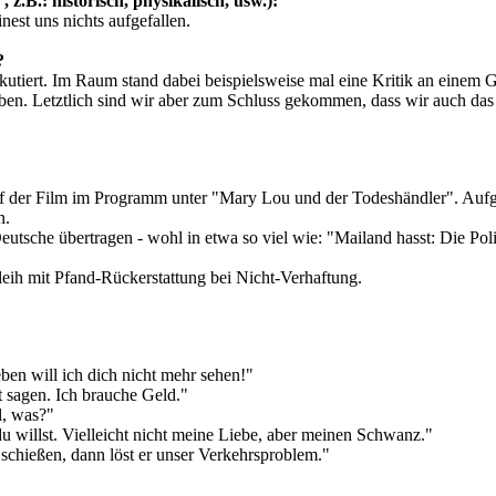
 z.B.: historisch, physikalisch, usw.):
nest uns nichts aufgefallen.
?
kutiert. Im Raum stand dabei beispielsweise mal eine Kritik an einem G
 Letztlich sind wir aber zum Schluss gekommen, dass wir auch das nic
f der Film im Programm unter "Mary Lou und der Todeshändler". Aufgr
n.
Deutsche übertragen - wohl in etwa so viel wie: "Mailand hasst: Die Poli
leih mit Pfand-Rückerstattung bei Nicht‑Verhaftung.
en will ich dich nicht mehr sehen!"
ht sagen. Ich brauche Geld."
l, was?"
 willst. Vielleicht nicht meine Liebe, aber meinen Schwanz."
schießen, dann löst er unser Verkehrsproblem."