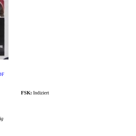
DF
FSK:
Indiziert
ig