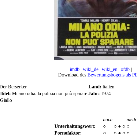
|
imdb
|
wiki_de
|
wiki_en
|
ofdb
|
Download des
Bewertungsbogens als P
Der Berserker
Land:
Italien
titel:
Milano odia: la polizia non può sparare
Jahr:
1974
Giallo
hoch
niedr
Unterhaltungswert:
○
○
●
○
○
Pornofaktor:
○
○
●
○
○