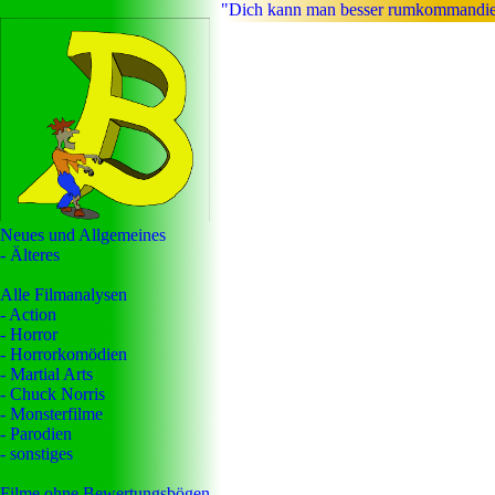
"Dich kann man besser rumkommandiere
Neues und Allgemeines
- Älteres
Alle Filmanalysen
- Action
- Horror
- Horrorkomödien
- Martial Arts
- Chuck Norris
- Monsterfilme
- Parodien
- sonstiges
Filme ohne Bewertungsbögen