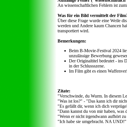
Auffällige Fehler ("wissenschaftlich",
An wissenschaftlichen Fehlern ist zumi
Was für ein Bild vermittelt der Film
Über diese Frage wurde eine Weile dis
werden und Andere kaum Chancen haben.
transportiert wird.
Bemerkungen:
Beim B-Movie-Festival 2024 lie
unzulässige Bewerbung gewese
Der Originaltitel bedeutet - ins 
in der Schlussszene.
Im Film gibt es einen Waffenver
Zitate:
"Verschwinde, du Wurm. In diesem Leb
"Was ist los?" - "Das kann ich dir nic
"Es gefällt dir, wenn ich dich verprüge
"Dann kannst du von mir haben, was du
"Wenn er nicht irgendwann aufhört zu 
"Ich habe sie umgebracht. NA UND!"