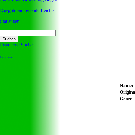
Die goldene reitende Leiche
Statistiken
Erweiterte Suche
Impressum
Name:
Original
Genre: