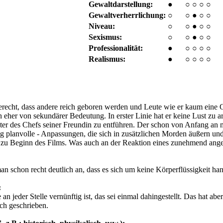
Gewaltdarstellung:
●
○
○
○
○
Gewaltverherrlichung:
○
○
●
○
○
Niveau:
○
○
●
○
○
Sexismus:
○
○
●
○
○
Professionalität:
●
○
○
○
○
Realismus:
●
○
○
○
○
gerecht, dass andere reich geboren werden und Leute wie er kaum eine 
n eher von sekundärer Bedeutung. In erster Linie hat er keine Lust zu ar
 des Chefs seiner Freundin zu entführen. Der schon von Anfang an mit
lanvolle - Anpassungen, die sich in zusätzlichen Morden äußern und a
s zu Beginn des Films. Was auch an der Reaktion eines zunehmend angefr
 schon recht deutlich an, dass es sich um keine Körperflüssigkeit han
:
n jeder Stelle vernünftig ist, das sei einmal dahingestellt. Das hat aber
ich geschrieben.