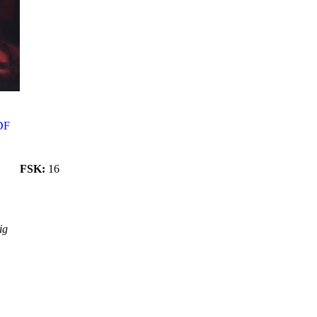
DF
FSK:
16
ig