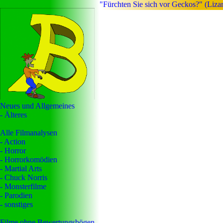
"Fürchten Sie sich vor Geckos?" (Liz
Neues und Allgemeines
- Älteres
Alle Filmanalysen
- Action
- Horror
- Horrorkomödien
- Martial Arts
- Chuck Norris
- Monsterfilme
- Parodien
- sonstiges
Filme ohne Bewertungsbögen