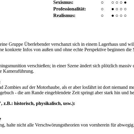
Sexismus:
○
○
○
○
●
Professionalität:
○
●
○
○
○
Realismus:
○
●
○
○
○
kleine Gruppe Überlebender verschanzt sich in einem Lagerhaus und wil
hne konkrete Infos von außen und ohne echte Perspektive beginnen di
schingsmunition verschießen; in einer Szene ändert sich plötzlich massi
hte Kameraführung.
:
ind Zombies auf der Motorhaube, als er aber losfährt ist dort niemand m
gebuch - die am Rande eingeblendete Zeit springt aber stark hin und her 
 z.B.: historisch, physikalisch, usw.):
?
ng, halte nicht alle Verschwörungstheorien von vornherein für abwegig