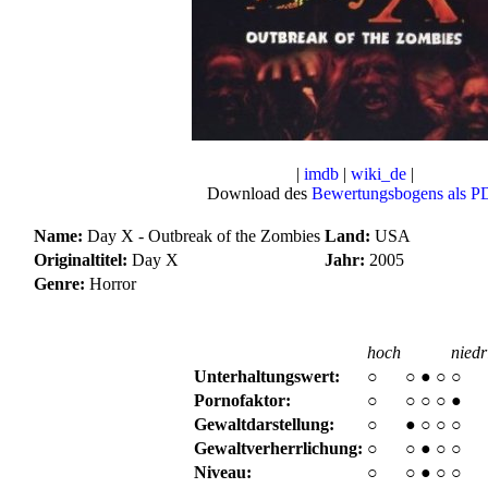
|
imdb
|
wiki_de
|
Download des
Bewertungsbogens als P
Name:
Day X - Outbreak of the Zombies
Land:
USA
Originaltitel:
Day X
Jahr:
2005
Genre:
Horror
hoch
niedr
Unterhaltungswert:
○
○
●
○
○
Pornofaktor:
○
○
○
○
●
Gewaltdarstellung:
○
●
○
○
○
Gewaltverherrlichung:
○
○
●
○
○
Niveau:
○
○
●
○
○