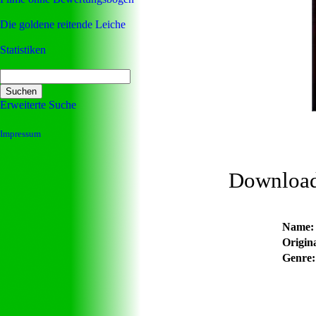
Die goldene reitende Leiche
Statistiken
Erweiterte Suche
Impressum
Downloa
Name:
Origina
Genre: