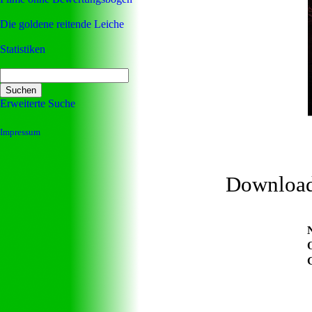
Die goldene reitende Leiche
Statistiken
Erweiterte Suche
Impressum
Downloa
O