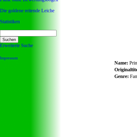
Die goldene reitende Leiche
Statistiken
Erweiterte Suche
Impressum
Name:
Prin
Originaltite
Genre:
Fan