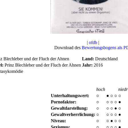
|
ofdb
|
Download des
Bewertungsbogens als P
z Blechleber und der Fluch der Ahnen
Land:
Deutschland
l:
Prinz Blechleber und der Fluch der Ahnen
Jahr:
2016
tasykomödie
hoch
niedr
Unterhaltungswert:
○
●
○
○
○
Pornofaktor:
○
○
○
○
●
Gewaltdarstellung:
○
○
○
●
○
Gewaltverherrlichung:
○
○
○
○
●
Niveau:
○
○
●
○
○
Sexismus:
○
○
○
○
●