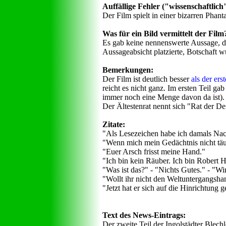
Auffällige Fehler ("wissenschaftlich",
Der Film spielt in einer bizarren Phant
Was für ein Bild vermittelt der Film
Es gab keine nennenswerte Aussage, die
Aussageabsicht platzierte, Botschaft 
Bemerkungen:
Der Film ist deutlich besser
als der erst
reicht es nicht ganz. Im ersten Teil g
immer noch eine Menge davon da ist). O
Der Ältestenrat nennt sich "Rat der D
Zitate:
"Als Lesezeichen habe ich damals Nac
"Wenn mich mein Gedächtnis nicht täus
"Euer Arsch frisst meine Hand."
"Ich bin kein Räuber. Ich bin Robert
"Was ist das?" - "Nichts Gutes." - "Wi
"Wollt ihr nicht den Weltuntergangsh
"Jetzt hat er sich auf die Hinrichtung 
Text des News-Eintrags:
Der zweite Teil der Ingolstädter Blech