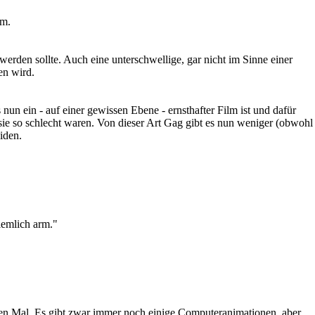
um.
werden sollte. Auch eine unterschwellige, gar nicht im Sinne einer
en wird.
 nun ein - auf einer gewissen Ebene - ernsthafter Film ist und dafür
 sie so schlecht waren. Von dieser Art Gag gibt es nun weniger (obwohl
iden.
iemlich arm."
ersten Mal. Es gibt zwar immer noch einige Computeranimationen, aber