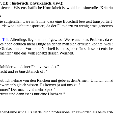
 z.B.: historisch, physikalisch, usw.):
asiewelt. Wissenschaftliche Korrektheit ist wohl kein sinnvolles Kriteri
?
 aufgefallen wäre im Sinne, dass eine Botschaft bewusst transportiert 
wurde wohl nicht transportiert, da der Film dazu zu wenig ernst genomm
e Teil
. Allerdings liegt darin auf gewisse Weise auch das Problem, da es
ab es noch deutlich mehr Dinge an denen man sich erfreuen konnte, weil
b das nun ein Vor- oder Nachteil ist muss jeder für sich selbst entsche
ementen" und das Volk schätzt dessen Weisheit.
ktbilder von deiner Frau verwendet."
cht und es täuscht mich oft."
 Hut. Ich nehme von den Reichen und gebe es den Armen. Und ich bin z
r werden's gleich wissen. Es kommt ja auf uns zu."
ammer? Der macht viel mehr Spaß."
gefreut und dann ist es nur eine Hochzeit."
leber-Filme ist da. Es ist deutlich professioneller geworden als beim 