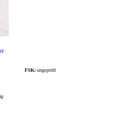
DF
FSK:
ungeprüft
ig