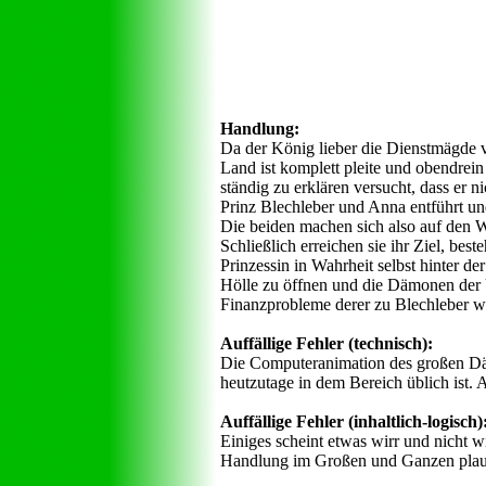
Handlung:
Da der König lieber die Dienstmägde v
Land ist komplett pleite und obendrei
ständig zu erklären versucht, dass er n
Prinz Blechleber und Anna entführt un
Die beiden machen sich also auf den 
Schließlich erreichen sie ihr Ziel, bes
Prinzessin in Wahrheit selbst hinter 
Hölle zu öffnen und die Dämonen der U
Finanzprobleme derer zu Blechleber we
Auffällige Fehler (technisch):
Die Computeranimation des großen Dämo
heutzutage in dem Bereich üblich ist. 
Auffällige Fehler (inhaltlich-logisch)
Einiges scheint etwas wirr und nicht wi
Handlung im Großen und Ganzen plaus