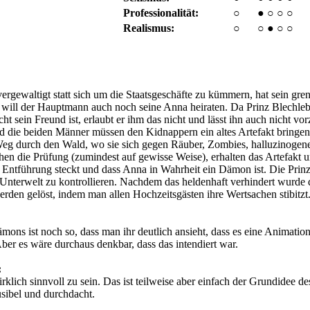
Professionalität:
○
●
○
○
○
Realismus:
○
○
●
○
○
ergewaltigt statt sich um die Staatsgeschäfte zu kümmern, hat sein gre
n will der Hauptmann auch noch seine Anna heiraten. Da Prinz Blechle
icht sein Freund ist, erlaubt er ihm das nicht und lässt ihn auch nicht
d die beiden Männer müssen den Kidnappern ein altes Artefakt bringen,
Weg durch den Wald, wo sie sich gegen Räuber, Zombies, halluzinogene
tehen die Prüfung (zumindest auf gewisse Weise), erhalten das Artefakt u
der Entführung steckt und dass Anna in Wahrheit ein Dämon ist. Die Pri
nterwelt zu kontrollieren. Nachdem das heldenhaft verhindert wurde 
rden gelöst, indem man allen Hochzeitsgästen ihre Wertsachen stibitzt
ns ist noch so, dass man ihr deutlich ansieht, dass es eine Animatio
Aber es wäre durchaus denkbar, dass das intendiert war.
:
rklich sinnvoll zu sein. Das ist teilweise aber einfach der Grundidee des
ibel und durchdacht.