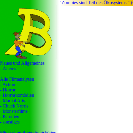
"Zombies sind Teil des Ökosystems." 
Neues und Allgemeines
- Älteres
Alle Filmanalysen
- Action
- Horror
- Horrorkomödien
- Martial Arts
- Chuck Norris
- Monsterfilme
- Parodien
- sonstiges
Filme ohne Bewertungsbögen