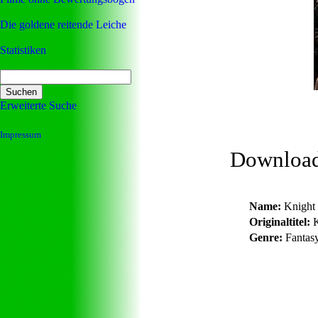
Die goldene reitende Leiche
Statistiken
Erweiterte Suche
Impressum
Downloa
Name:
Knight 
Originaltitel:
K
Genre:
Fantasy