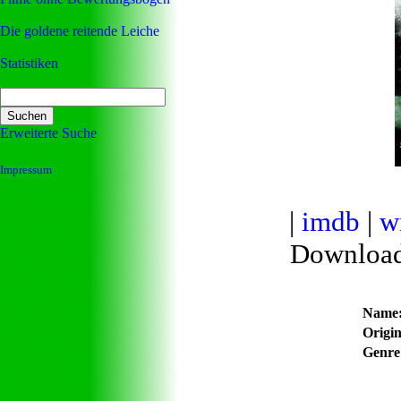
Die goldene reitende Leiche
Statistiken
Erweiterte Suche
Impressum
|
imdb
|
w
Downloa
Name
Origina
Genre